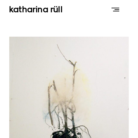
Skip
katharina rüll
to
content